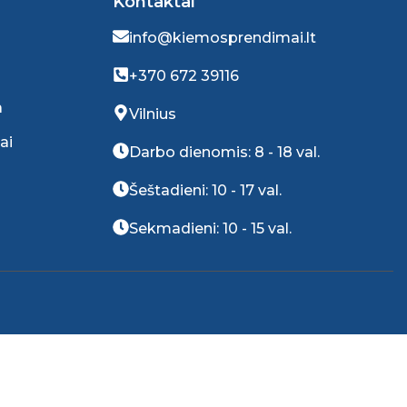
Kontaktai
info@kiemosprendimai.lt
+370 672 39116
a
Vilnius
ai
Darbo dienomis: 8 - 18 val.
Šeštadieni: 10 - 17 val.
Sekmadieni: 10 - 15 val.