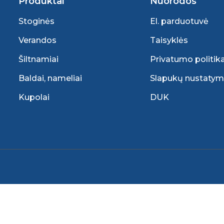
Produktai
Nuorodos
Stoginės
El. parduotuvė
Verandos
Taisyklės
Šiltnamiai
Privatumo politik
Baldai, nameliai
Slapukų nustatym
Kupolai
DUK