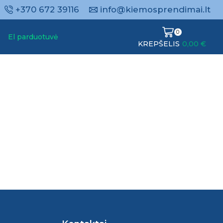
+370 672 39116
info@kiemosprendimai.lt
0
El parduotuvė
KREPŠELIS
0,00
€