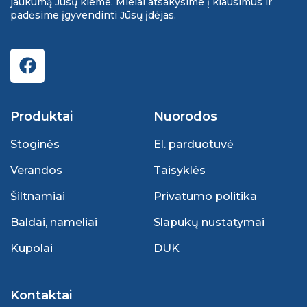
jaukumą Jūsų kieme. Mielai atsakysime į klausimus ir
padėsime įgyvendinti Jūsų įdėjas.
Produktai
Nuorodos
Stoginės
El. parduotuvė
Verandos
Taisyklės
Šiltnamiai
Privatumo politika
Baldai, nameliai
Slapukų nustatymai
Kupolai
DUK
Kontaktai