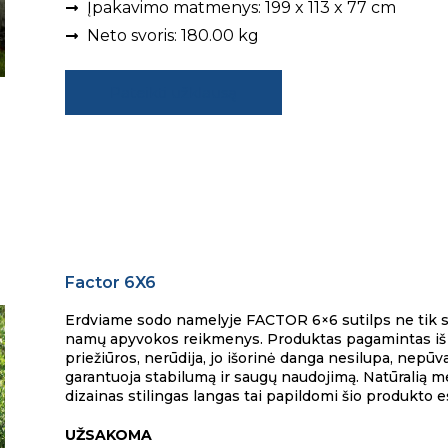
Įpakavimo matmenys: 199 x 113 x 77 cm
Neto svoris: 180.00 kg
Pateikti užklausą
Factor 6X6
Erdviame sodo namelyje FACTOR 6×6 sutilps ne tik sodo
namų apyvokos reikmenys. Produktas pagamintas iš a
priežiūros, nerūdija, jo išorinė danga nesilupa, nepūva
garantuoja stabilumą ir saugų naudojimą. Natūralią m
dizainas stilingas langas tai papildomi šio produkto es
UŽSAKOMA