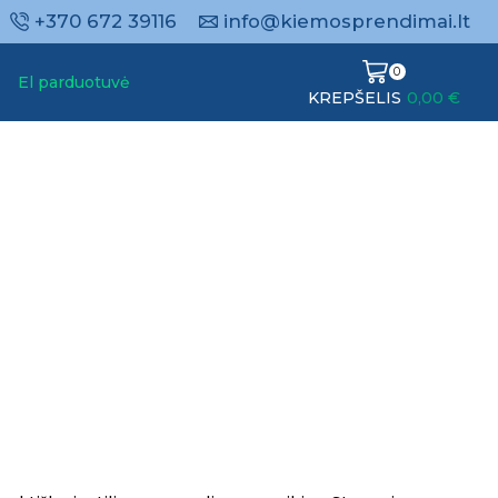
+370 672 39116
info@kiemosprendimai.lt
0
El parduotuvė
KREPŠELIS
0,00
€