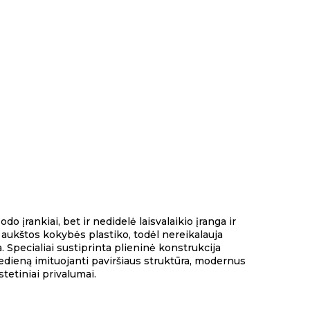
 įrankiai, bet ir nedidelė laisvalaikio įranga ir
ukštos kokybės plastiko, todėl nereikalauja
. Specialiai sustiprinta plieninė konstrukcija
edieną imituojanti paviršiaus struktūra, modernus
tetiniai privalumai.