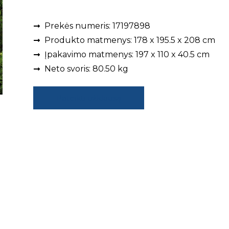
Prekės numeris: 17197898
Produkto matmenys: 178 x 195.5 x 208 cm
Įpakavimo matmenys: 197 x 110 x 40.5 cm
Neto svoris: 80.50 kg
Pateikti užklausą