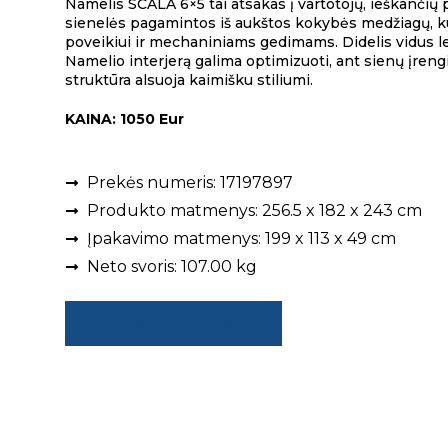
Namelis SCALA 6×5 tai atsakas į vartotojų, ieškančių p
sienelės pagamintos iš aukštos kokybės medžiagų, k
poveikiui ir mechaniniams gedimams. Didelis vidus leid
Namelio interjerą galima optimizuoti, ant sienų įrengi
struktūra alsuoja kaimišku stiliumi.
KAINA: 1050 Eur
Prekės numeris: 17197897
Produkto matmenys: 256.5 x 182 x 243 cm
Įpakavimo matmenys: 199 x 113 x 49 cm
Neto svoris: 107.00 kg
Pateikti užklausą