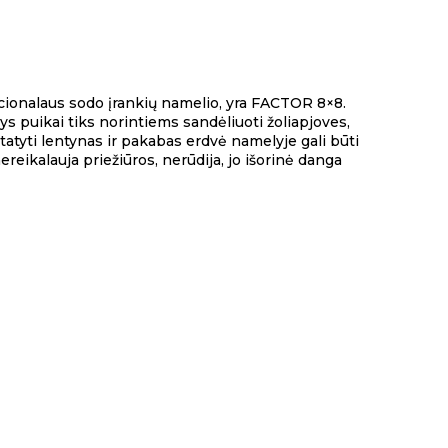
kcionalaus sodo įrankių namelio, yra FACTOR 8×8.
urys puikai tiks norintiems sandėliuoti žoliapjoves,
statyti lentynas ir pakabas erdvė namelyje gali būti
ereikalauja priežiūros, nerūdija, jo išorinė danga