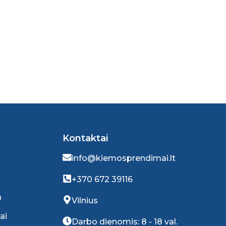
Kontaktai
info@kiemosprendimai.lt
+370 672 39116
a
Vilnius
ai
Darbo dienomis: 8 - 18 val.