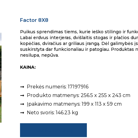
Factor 8X8
Puikus sprendimas tiems, kurie ieško stilingo ir fun
Labai erdvus interjeras, dvišlaitis stogas ir plačios d
kopėčias, dviračius ar griliaus įrangą. Dėl galimybės į
suskirstyta dar funkcionaliau ir patogiau. Produktas n
nesilupa, nepūva.
KAINA:
Prekės numeris: 17197916
Produkto matmenys: 256.5 x 255 x 243 cm
Įpakavimo matmenys: 199 x 113 x 59 cm
Neto svoris: 146.23 kg
Pateikti užklausą