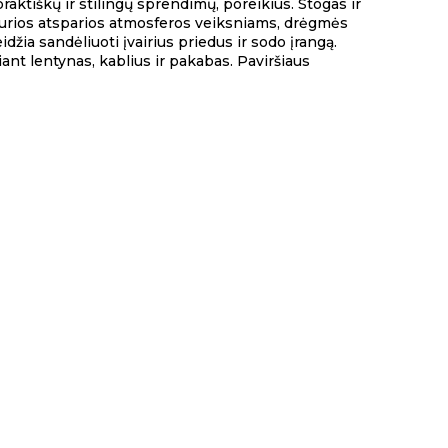
raktiškų ir stilingų sprendimų, poreikius. Stogas ir
urios atsparios atmosferos veiksniams, drėgmės
žia sandėliuoti įvairius priedus ir sodo įrangą.
ant lentynas, kablius ir pakabas. Paviršiaus