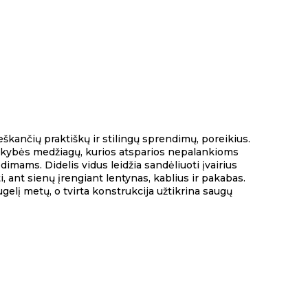
eškančių praktiškų ir stilingų sprendimų, poreikius.
 kokybės medžiagų, kurios atsparios nepalankioms
mams. Didelis vidus leidžia sandėliuoti įvairius
i, ant sienų įrengiant lentynas, kablius ir pakabas.
lį metų, o tvirta konstrukcija užtikrina saugų