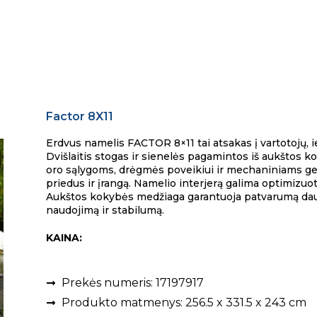
Factor 8X11
Erdvus namelis FACTOR 8×11 tai atsakas į vartotojų, i
Dvišlaitis stogas ir sienelės pagamintos iš aukštos
oro sąlygoms, drėgmės poveikiui ir mechaniniams gedi
priedus ir įrangą. Namelio interjerą galima optimizuot
Aukštos kokybės medžiaga garantuoja patvarumą dauge
naudojimą ir stabilumą.
KAINA:
Prekės numeris: 17197917
Produkto matmenys: 256.5 x 331.5 x 243 cm