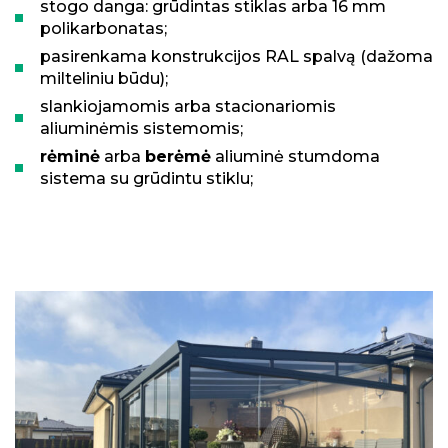
stogo danga: grūdintas stiklas arba 16 mm
polikarbonatas;
pasirenkama konstrukcijos RAL spalvą (dažoma
milteliniu būdu);
slankiojamomis arba stacionariomis
aliuminėmis sistemomis;
rėminė
arba
berėmė
aliuminė stumdoma
sistema su grūdintu stiklu;