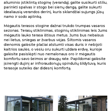
aliuminio įstiklintą stoginę (verandą), galite susikurti stiliu,
parinkti spalvas ir stogo bei sienų dangą, galite sukurti
idealiausią verandos derinį, kuris sklandžiai sujungs jūsų
namo ir sodo aplinką.
Mėgautis terasos stogine dažnai trukdo trumpas vasaros
sezonas. Terasų stiklinimas, stoginių stiklinimas leis Jums
mėgautis lauko terasa ištisus metus. Jums bus nebaisus
nei lietus, sniegas ar žvarbus vėjas. Šiltomis vasaros
dienomis galėsite plačiai atstumti visas duris ir nebijoti
kaitrios saulės, o vėsiu oru sukurti uždara erdvę, kurioje
galėsite pasislėpti nuo nemalonaus oro ir mėgautis
komfortu savo šeimos ar draugų rate. Papildomai galėsite
įsirengti dujinį ar infroraudonųjų spindulių šildytuvą, kuris
terasoje suteiks dar didesnį komfortą.