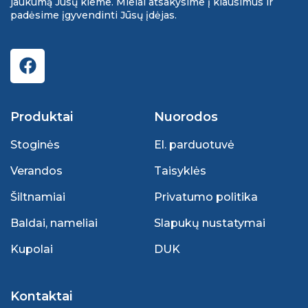
jaukumą Jūsų kieme. Mielai atsakysime į klausimus ir
padėsime įgyvendinti Jūsų įdėjas.
Produktai
Nuorodos
Stoginės
El. parduotuvė
Verandos
Taisyklės
Šiltnamiai
Privatumo politika
Baldai, nameliai
Slapukų nustatymai
Kupolai
DUK
Kontaktai