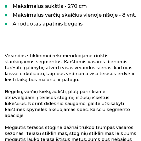
Maksimalus aukštis - 270 cm
Maksimalus varčių skaičius vienoje nišoje - 8 vnt.
Anoduotas apatinis bėgelis
Verandos stiklinimui rekomenduojame rinktis
slankiojamus segmentus. Karštomis vasaros dienomis
turėsite galimybę atverti visas verandos sienas, kad oras
laisvai cirkuliuotu, taip bus vėdinama visa terasos erdvė ir
leisti laiką bus malonu, ir patogu.
Bėgelių, varčių kiekį, aukštį, plotį parinksime
atsižvelgdami į terasos stoginę ir Jūsų iškeltus
lūkeščius. Norint didesnio saugomo, galite užsisakyti
kaištines spyneles fiksuojamas spec. kaiščiu segmento
apačioje.
Mėgautis terasos stogine dažnai trukdo trumpas vasaros
sezonas. Terasų stiklinimas, stoginių stiklinimas leis Jums
mėgautis lauko terasa ištisus metus. Jums bus nebaisus