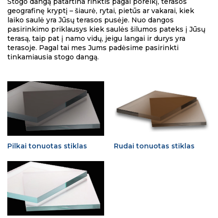
Stogo dangą patartina rinktis pagal poreikį, terasos
geografinę kryptį – šiaurė, rytai, pietūs ar vakarai, kiek
laiko saulė yra Jūsų terasos pusėje. Nuo dangos
pasirinkimo priklausys kiek saulės šilumos pateks į Jūsų
terasą, taip pat į namo vidų, jeigu langai ir durys yra
terasoje. Pagal tai mes Jums padėsime pasirinkti
tinkamiausia stogo dangą.
Pilkai tonuotas stiklas
Rudai tonuotas stiklas