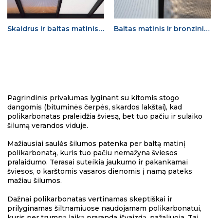
Skaidrus ir baltas matinis polikarbonatai
Baltas matinis ir bronzinis polikarbonatai
Pagrindinis privalumas lyginant su kitomis stogo
dangomis (bituminės čerpės, skardos lakštai), kad
polikarbonatas praleidžia šviesą, bet tuo pačiu ir sulaiko
šilumą verandos viduje.
Mažiausiai saulės šilumos patenka per baltą matinį
polikarbonatą, kuris tuo pačiu nemažyna šviesos
pralaidumo. Terasai suteikia jaukumo ir pakankamai
šviesos, o karštomis vasaros dienomis į namą pateks
mažiau šilumos.
Dažnai polikarbonatas vertinamas skeptiškai ir
prilyginamas šiltnamiuose naudojamam polikarbonatui,
kuris per trumpą laiką praranda išvaizdą, pažaliuoja. Tai