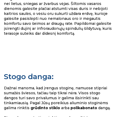
nei lietus, sniegas ar žvarbus vėjas. Šiltomis vasaros
dienomis galėsite plačiai atstumti visas duris ir nebijoti
kaitrios saulės, o vėsiu oru sukurti uždara erdvę, kurioje
galėsite pasislėpti nuo nemalonaus oro ir mėgautis
komfortu savo šeimos ar draugų rate. Papildomai galėsite
įsirengti dujinį ar infroraudonųjų spindulių šildytuvą, kuris
terasoje suteiks dar didesnį komfortą.
Stogo danga:
Dažnai manoma, kad įrengus stoginę, namuose stipriai
sumažės šviesos, tačiau taip tikrai nėra. Visos stogo
dangos turi savo privalumus ir galima išsirinkti sau
tinkamiausią. Pagal Jūsų poreikius aliuminio stoginėms
galima rinktis
grūdinto stiklo
arba
polikabonato
dangą.