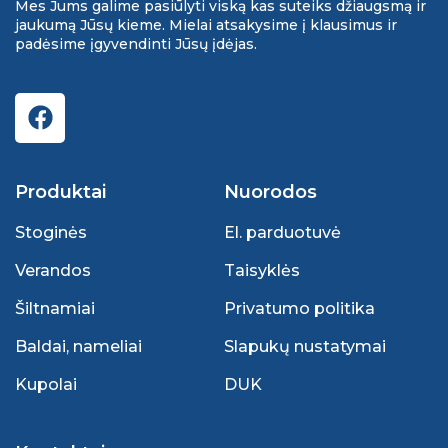
Mes Jums galime pasiūlyti viską kas suteiks džiaugsmą ir
jaukumą Jūsų kieme. Mielai atsakysime į klausimus ir
padėsime įgyvendinti Jūsų įdėjas.
Produktai
Nuorodos
Stoginės
El. parduotuvė
Verandos
Taisyklės
Šiltnamiai
Privatumo politika
Baldai, nameliai
Slapukų nustatymai
Kupolai
DUK